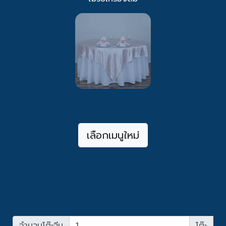
เลือกเมนูใหม่
จำนวนโต๊ะจีน
โต๊ะ