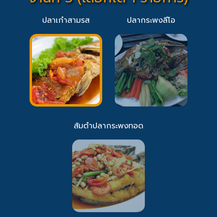
ปลาเก๋าสามรส
ปลากระพงลีโอ
ส้มตำปลากระพงทอด