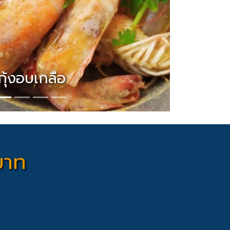
๊วยมะพร้าวอ่อน
บาท