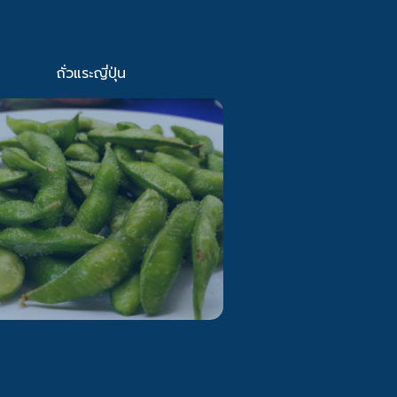
ถั่วแระญี่ปุ่น