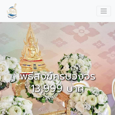
พิธีสงฆ์ครบวงจร
13,999 บาท